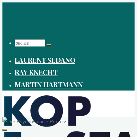
Zum
Inhalt
springen
Suchen
LAURENT SEDANO
nach:
RAY KNECHT
MARTIN HARTMANN
KOPF-
STAND.ORG