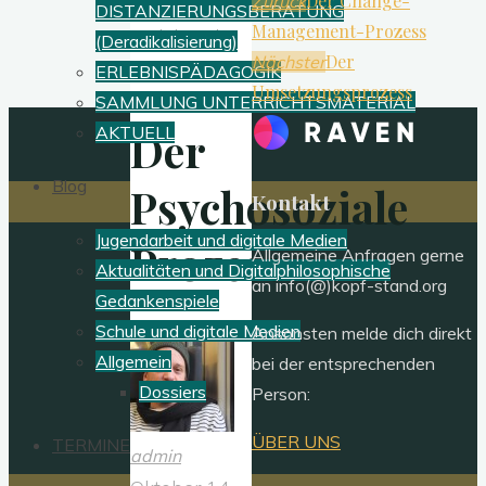
Der Change-
Jugendarbeit
Zurück
DISTANZIERUNGSBERATUNG
Management-Prozess
und digitale
(Deradikalisierung)
Der
Nächster
Medien
ERLEBNISPÄDAGOGIK
Umsetzungsprozess
SAMMLUNG UNTERRICHTSMATERIAL
AKTUELL
Der
Blog
Psychosoziale
Kontakt
Jugendarbeit und digitale Medien
Prozess
Allgemeine Anfragen gerne
Aktualitäten und Digitalphilosophische
an info(@)kopf-stand.org
Gedankenspiele
Schule und digitale Medien
Ansonsten melde dich direkt
Allgemein
bei der entsprechenden
Dossiers
Person:
ÜBER UNS
TERMINE
admin