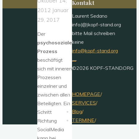
Oktober 14,
Kontakt
2012
Januar
Laurent Sedano
29, 2017
info(@)kopf-stand.org
bitte Mail schreiben
Der
keine
psychosoziale
info@kopf-stand.org
Prozess
beschäftigt
©2026 KOPF-STAND.ORG
sich mit inneren
Prozessen
einzelner und
HOMEPAGE
/
zwischen allen
SERVICES
/
Beteiligten. Ein
Blog
/
Schritt
TERMINE
/
Richtung
SocialMedia
kann bei