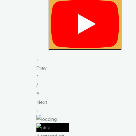
«
Prev
1
/
6
Next
»
Achtsamkeit