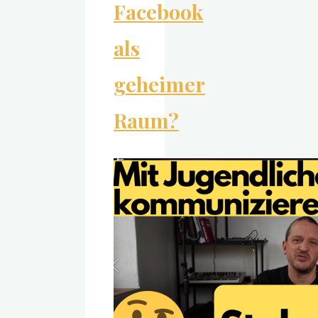
Facebook
als
geheimer
Raum?