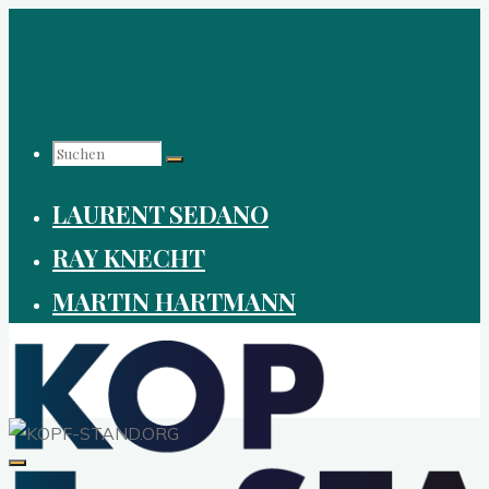
Zum
Inhalt
springen
Suchen
LAURENT SEDANO
nach:
RAY KNECHT
MARTIN HARTMANN
KOPF-
STAND.ORG