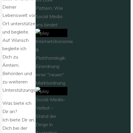
Deiner
Pattern: Wie
Lebenswelt vor
Social Media
Ort unterstütze
uns bindet
und begleite.
Auf Wunsch
Internetökonomie
begleite ich
&
Dich zu
Plattformlogik:
Ämtern,
Einordnung
Behörden und
einer "neuen"
zu weiteren
Marktordnung
Unterstützungsangeboten.
Social-Media-
Was biete ich
Verbot –
Dir an?
Stand der
Ich biete Dir an,
Dinge in
Dich bei der
Australien