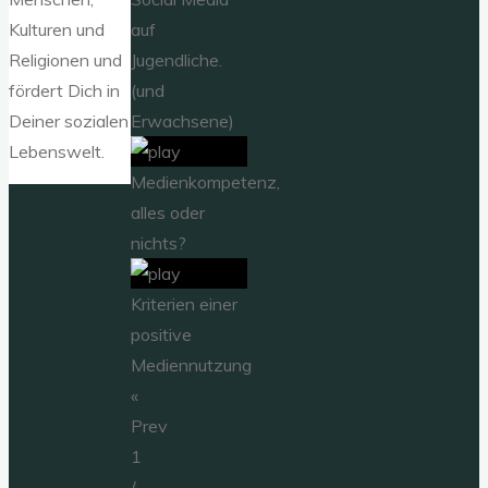
auf
Kulturen und
Jugendliche.
Religionen und
(und
fördert Dich in
Erwachsene)
Deiner sozialen
Lebenswelt.
Medienkompetenz,
alles oder
nichts?
Kriterien einer
positive
Mediennutzung
«
Prev
1
/