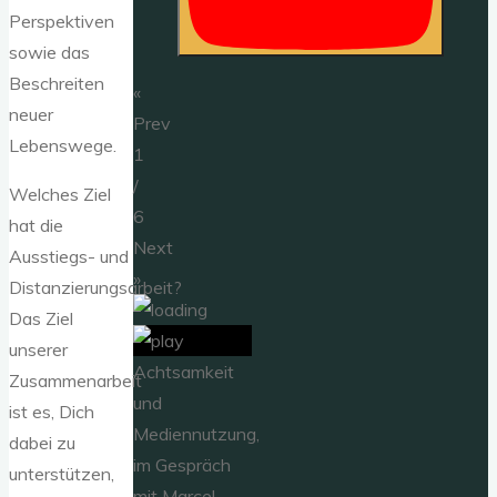
Perspektiven
sowie das
Beschreiten
«
neuer
Prev
Lebenswege.
1
/
Welches Ziel
6
hat die
Next
Ausstiegs- und
»
Distanzierungsarbeit?
Das Ziel
unserer
Achtsamkeit
Zusammenarbeit
und
ist es, Dich
Mediennutzung,
dabei zu
im Gespräch
unterstützen,
mit Marcel