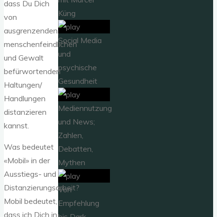
dass Du Dich
Küng
von
ausgrenzenden,
Social Media
menschenfeindlichen
und
und Gewalt
psychische
befürwortenden
Gesundheit
Haltungen/
Handlungen
Mediennutzung
distanzieren
und News;
kannst.
Zahlen,
Was bedeutet
Debatten,
«Mobil» in der
Mythen
Ausstiegs- und
Distanzierungsarbeit?
Von
Mobil bedeutet,
Empfehlung
dass ich Dich in
bis Dark