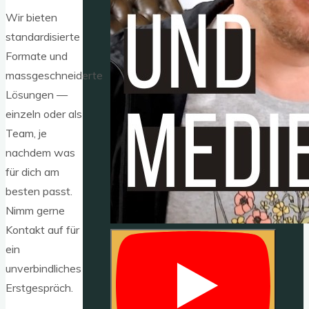
Wir bieten
standardisierte
Formate und
massgeschneiderte
Lösungen —
einzeln oder als
Team, je
nachdem was
für dich am
besten passt.
Nimm gerne
Kontakt auf für
ein
unverbindliches
Erstgespräch.