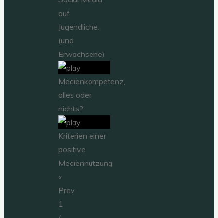
auf
Jugendliche.
(und
Erwachsene)
Medienkompetenz,
alles oder
nichts?
Kriterien einer
positive
Mediennutzung
«
Prev
1
/