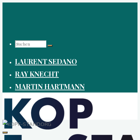
Zum
Inhalt
springen
Suchen
LAURENT SEDANO
nach:
RAY KNECHT
MARTIN HARTMANN
KOPF-
STAND.ORG