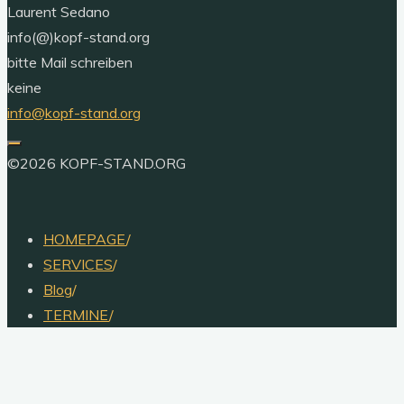
Laurent Sedano
info(@)kopf-stand.org
bitte Mail schreiben
keine
info@kopf-stand.org
©2026 KOPF-STAND.ORG
HOMEPAGE
/
SERVICES
/
Blog
/
TERMINE
/