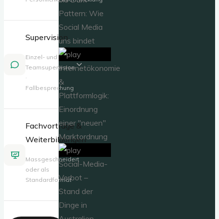
Pattern: Wie
Social Media
Supervision
uns bindet
Einzel- und
Internetökonomie
Teamsupervision
·
&
Fallbesprechung
Plattformlogik:
Einordnung
einer "neuen"
Fachvorträge &
Marktordnung
Weiterbildungen
Massgeschneidert
Social-Media-
oder als
Verbot –
Standardformat
Stand der
Dinge in
Australien