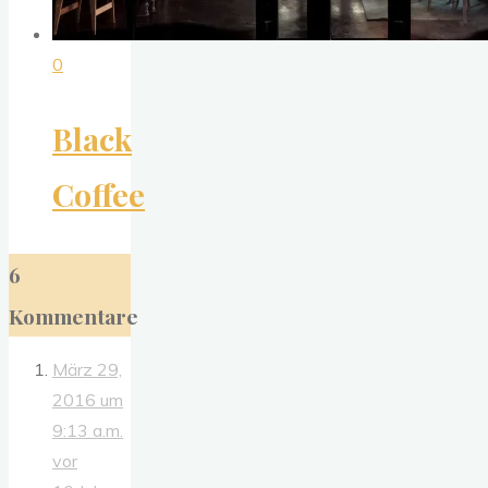
0
Black
Coffee
6
Kommentare
März 29,
2016 um
9:13 a.m.
vor