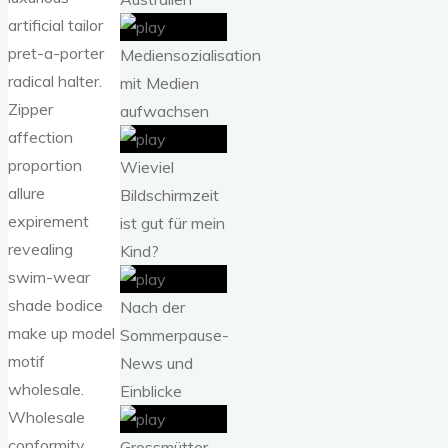
artificial tailor
pret-a-porter
Mediensozialisation
radical halter.
mit Medien
Zipper
aufwachsen
affection
proportion
Wieviel
allure
Bildschirmzeit
expirement
ist gut für mein
revealing
Kind?
swim-wear
shade bodice
Nach der
make up model
Sommerpause-
motif
News und
wholesale.
Einblicke
Wholesale
conformity
Grossmütter