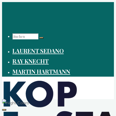
Zum
Inhalt
springen
Suchen
LAURENT SEDANO
nach:
RAY KNECHT
MARTIN HARTMANN
KOPF-
STAND.ORG