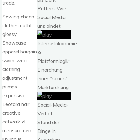
trade.
Pattern: Wie
Sewing cheap
Social Media
clothes outfit
uns bindet
glossy.
Showcase
Internetökonomie
apparel bargain
&
swim-wear
Plattformlogik:
clothing
Einordnung
adjustment
einer "neuen"
pumps
Marktordnung
expensive.
Leotard hair
Social-Media-
creative
Verbot –
catwalk xl
Stand der
measurement
Dinge in
luxurious
Australien