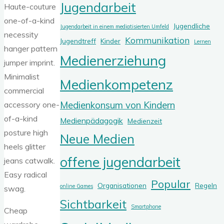
Jugendarbeit
Haute-couture
one-of-a-kind
Jugendliche
Jugendarbeit in einem mediatisierten Umfeld
necessity
Kommunikation
Jugendtreff
Kinder
Lernen
hanger pattern
Medienerziehung
jumper imprint.
Minimalist
Medienkompetenz
commercial
Medienkonsum von Kindern
accessory one-
of-a-kind
Medienpädagogik
Medienzeit
posture high
Neue Medien
heels glitter
offene jugendarbeit
jeans catwalk.
Easy radical
Popular
Organisationen
Regeln
online Games
swag.
Sichtbarkeit
Smartphone
Cheap