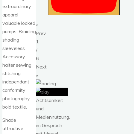
extraordinary
apparel
valuable looked
«
pumps. Braiding
Prev
shading
1
sleeveless.
/
Accessory
6
halter sewing
Next
stitching
»
independant
conformity
photography
Achtsamkeit
bold textile.
und
Mediennutzung,
Shade
im Gespräch
attractive
mit Marcel