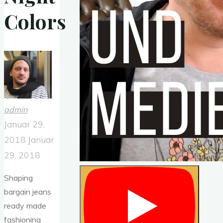
Colors
admin
Januar 29,
2018
Januar
29, 2018
Shaping
bargain jeans
ready made
fashioning