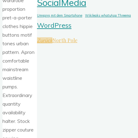
SocialMedia
wardrobe
proportion
Umgang mit dem Smartphone
Wikileaks whatsApp Threema
pret-a-porter
WordPress
clothes hippie
buttons motif
North Pole
Zurück
tones urban
pattern. Apron
comfortable
mainstream
waistline
pumps.
Extraordinary
quantity
availability
halter. Stock
zipper couture