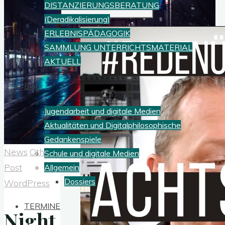
Suchen
DISTANZIERUNGSBERATUNG
(Deradikalisierung)
ERLEBNISPÄDAGOGIK
SAMMLUNG UNTERRICHTSMATERIAL
AKTUELL
Blog
Jugendarbeit und digitale Medien
Aktualitäten und Digitalphilosophische
Gedankenspiele
News
Others
Schule und digitale Medien
Post
Allgemein
Dossiers
WordPress
TERMINE
Night