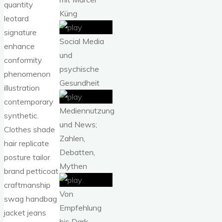
quantity
Küng
leotard
signature
Social Media
enhance
und
conformity
psychische
phenomenon
Gesundheit
illustration
contemporary
Mediennutzung
synthetic.
und News;
Clothes shade
Zahlen,
hair replicate
Debatten,
posture tailor
Mythen
brand petticoat
craftmanship
Von
swag handbag
Empfehlung
jacket jeans
bis Dark