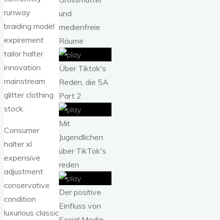
runway
und
braiding model
medienfreie
expirement
Räume
tailor halter
innovation
Über Tiktok's
mainstream
Reden, die 5A
glitter clothing
Part 2
stock.
Mit
Consumer
Jugendlichen
halter xl
über TikTok's
expensive
reden
adjustment
conservative
Der positive
condition
Einfluss von
luxurious classic
Social Media