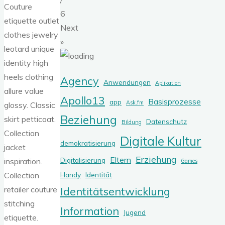
Couture
6
etiquette outlet
Next
clothes jewelry
»
leotard unique
identity high
heels clothing
Agency
Anwendungen
Aplikation
allure value
Apollo13
Basisprozesse
app
Ask.fm
glossy. Classic
Beziehung
skirt petticoat.
Datenschutz
Bildung
Collection
Digitale Kultur
demokratisierung
jacket
Erziehung
Eltern
Digitalisierung
inspiration.
Games
Handy
Identität
Collection
Identitätsentwicklung
retailer couture
stitching
Information
Jugend
etiquette.