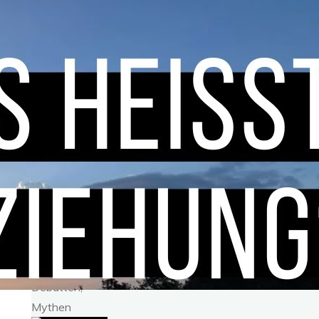
und
Mediennutzung,
im Gespräch
mit Marcel
Küng
Social Media
und
psychische
Gesundheit
Mediennutzung
und News;
Zahlen,
Debatten,
Mythen