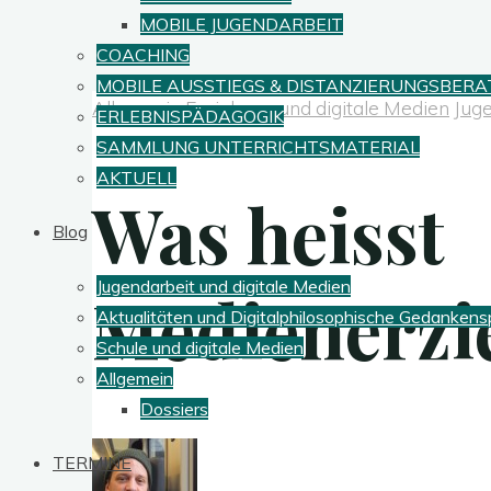
MOBILE JUGENDARBEIT
COACHING
MOBILE AUSSTIEGS & DISTANZIERUNGSBERATUN
Allgemein
Erziehung und digitale Medien
Juge
ERLEBNISPÄDAGOGIK
SAMMLUNG UNTERRICHTSMATERIAL
AKTUELL
Was heisst
Blog
Jugendarbeit und digitale Medien
Medienerzi
Aktualitäten und Digitalphilosophische Gedankens
Schule und digitale Medien
Allgemein
Dossiers
TERMINE