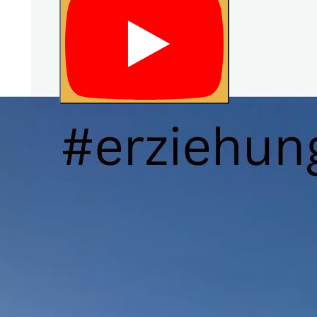
«
Prev
1
/
6
Next
»
Achtsamkeit