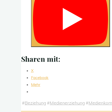
Sharen mit:
X
Facebook
Mehr
#
Beziehung
#
Medienerziehung
#
Medienkom