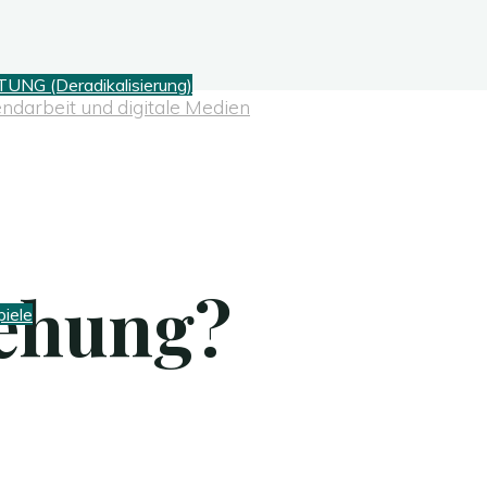
G (Deradikalisierung)
ndarbeit und digitale Medien
ehung?
piele