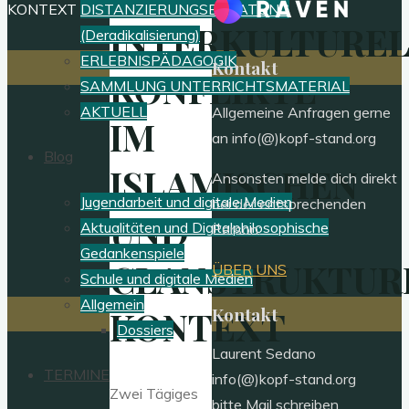
KONTEXT
DISTANZIERUNGSBERATUNG
INTERKULTUREL
(Deradikalisierung)
ERLEBNISPÄDAGOGIK
Kontakt
KONFLIKTE
SAMMLUNG UNTERRICHTSMATERIAL
AKTUELL
Allgemeine Anfragen gerne
IM
an info(@)kopf-stand.org
Blog
ISLAMISCHEN
Ansonsten melde dich direkt
Jugendarbeit und digitale Medien
bei der entsprechenden
UND
Aktualitäten und Digitalphilosophische
Person:
Gedankenspiele
CLANSTRUKTUR
ÜBER UNS
Schule und digitale Medien
Allgemein
Kontakt
KONTEXT
Dossiers
Laurent Sedano
TERMINE
info(@)kopf-stand.org
Zwei Tägiges
bitte Mail schreiben