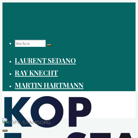
Zum
Inhalt
springen
Suchen
LAURENT SEDANO
nach:
RAY KNECHT
MARTIN HARTMANN
KOPF-
STAND.ORG