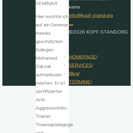
SEMINAR
keine
info@kopf-stand.org
Hier möchte ich
auf ein Seminar
©2026 KOPF-STAND.ORG
meines
geschätzten
Kollegen
HOMEPAGE
/
Mohamed
SERVICES
/
Zakzak
Blog
/
aufmerksam
TERMINE
/
machen. Er ist
zertifizierter
Anti-
Aggressivitäts-
Trainer,
Traumapädagoge
und